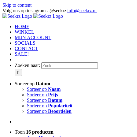
Skip to content
Volg ons op instagram - @seekrz
|
info@seekrz.nl
HOME
WINKEL
MIJN ACCOUNT
SOCIALS
CONTACT
SALE!
Zoeken naar:
Sorteer op
Datum
Sorteer op
Naam
Sorteer op
Prijs
Sorteer op
Datum
Sorteer op
Populariteit
Sorteer op
Beoordelen
Toon
16 producten